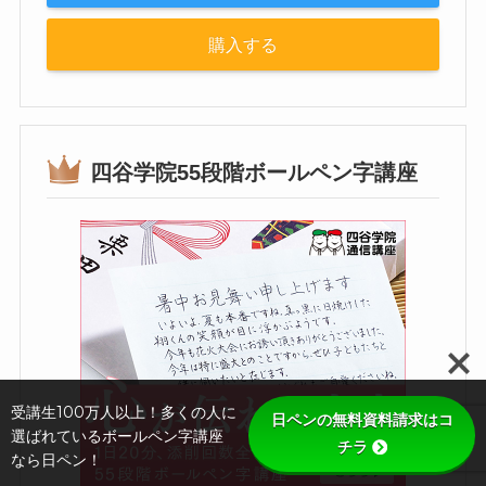
購入する
四谷学院55段階ボールペン字講座
受講生100万人以上！多くの人に
日ペンの無料資料請求はコ
選ばれているボールペン字講座
チラ
なら日ペン！